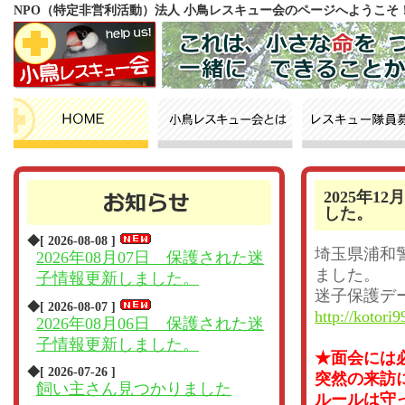
NPO（特定非営利活動）法人 小鳥レスキュー会のページへようこそ
2025年
した。
◆[ 2026-08-08 ]
埼玉県浦和
2026年08月07日 保護された迷
ました。
子情報更新しました。
迷子保護デ
◆[ 2026-08-07 ]
http://kotori9
2026年08月06日 保護された迷
子情報更新しました。
★面会には
◆[ 2026-07-26 ]
突然の来訪
飼い主さん見つかりました
ルールは守