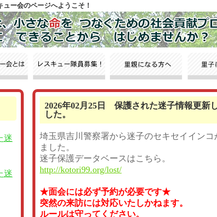
スキュー会のページへようこそ！
2026年02月25日 保護された迷子情報更新
した。
埼玉県吉川警察署から迷子のセキセイインコ
た迷
ました。
迷子保護データベースはこちら。
http://kotori99.org/lost/
た迷
★面会には必ず予約が必要です★
突然の来訪には対応いたしかねます。
ルールは守ってください。