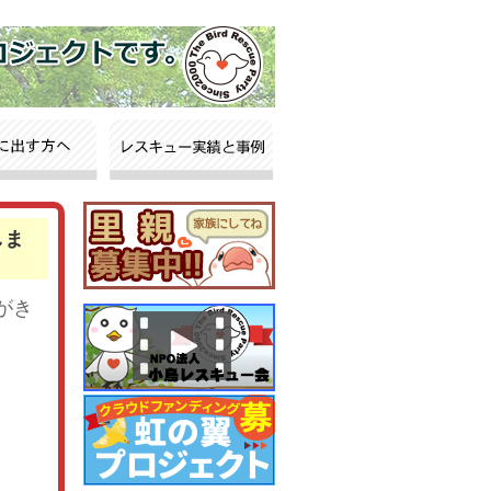
しま
がき