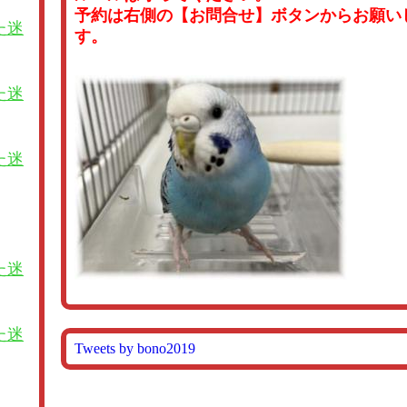
予約は右側の【お問合せ】ボタンからお願い
た迷
す。
た迷
た迷
た迷
た迷
Tweets by bono2019