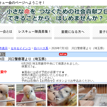
スキュー会のページへようこそ！
件表示
>
セキセイインコ
>
白ベース系
> 2026年7月3日 川口警察署より（埼玉県）
7月3日 川口警察署より（埼玉県）
6月29日 埼玉県蕨市中央にて保護されました。
体重32.5ｇ。
捜索中
★面会には必ず予約が必要です★
突然の来訪には対応いたしかねます。
ルールは守ってください。
予約は右側の【お問合せ】ボタンよりお申込みください。