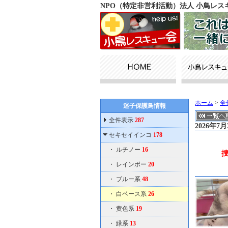
NPO（特定非営利活動）法人 小鳥レ
ホーム
>
全
迷子保護鳥情報
全件表示
287
2026年
セキセイインコ
178
・
ルチノー
16
・
レインボー
20
・
ブルー系
48
・
白ベース系
26
・
黄色系
19
・
緑系
13