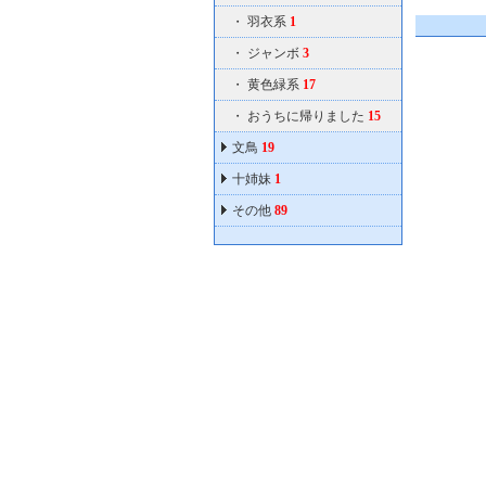
・
羽衣系
1
・
ジャンボ
3
・
黄色緑系
17
・
おうちに帰りました
15
文鳥
19
十姉妹
1
その他
89