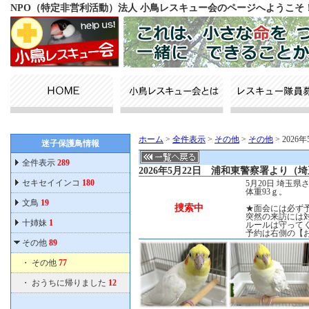
NPO（特定非営利活動）法人 小鳥レスキュー会のページへようこそ
ホーム
>
全件表示
>
その他
>
その他
> 202
迷子保護鳥情報
全件表示
289
2026年5月22日 浦和東警察署より（
セキセイインコ
180
5月20日 埼玉
体重93ｇ。
文鳥
19
捜索中
★面会には必ず
突然の来訪には
十姉妹
1
ルールは守って
予約は右側の【
その他
89
・
その他
77
・
おうちに帰りました
12