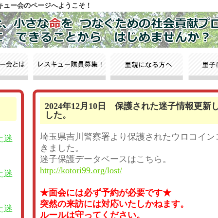
スキュー会のページへようこそ！
2024年12月10日 保護された迷子情報更新
した。
埼玉県吉川警察署より保護されたウロコイン
た迷
きました。
迷子保護データベースはこちら。
http://kotori99.org/lost/
た迷
★面会には必ず予約が必要です★
突然の来訪には対応いたしかねます。
た迷
ルールは守ってください。