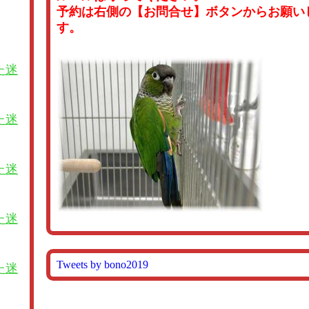
予約は右側の【お問合せ】ボタンからお願い
す。
た迷
た迷
た迷
た迷
Tweets by bono2019
た迷