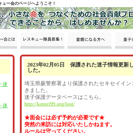
スキュー会のページへようこそ！
2023年02月05日 保護された迷子情報更新
した。
埼玉県蕨警察署より保護されたセキセイイン
た迷
きました。
迷子保護データベースはこちら。
http://kotori99.org/lost/
た迷
★面会には必ず予約が必要です★
突然の来訪には対応いたしかねます。
ルールは守ってください。