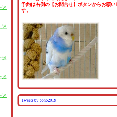
予約は右側の【お問合せ】ボタンからお願い
た迷
す。
た迷
た迷
た迷
た迷
Tweets by bono2019