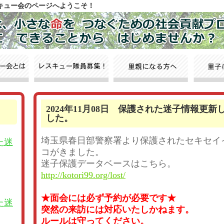
スキュー会のページへようこそ！
2024年11月08日 保護された迷子情報更新
した。
埼玉県春日部警察署より保護されたセキセイ
た迷
コがきました。
迷子保護データベースはこちら。
http://kotori99.org/lost/
★面会には必ず予約が必要です★
た迷
突然の来訪には対応いたしかねます。
ルールは守ってください。