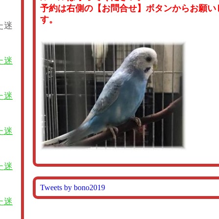
予約は右側の【お問合せ】ボタンからお願い
す。
た迷
た迷
た迷
た迷
た迷
Tweets by bono2019
た迷