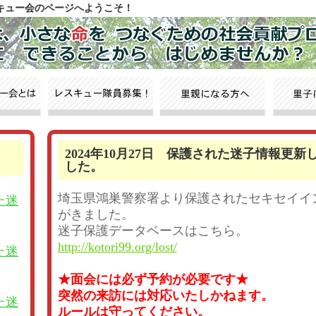
スキュー会のページへようこそ！
2024年10月27日 保護された迷子情報更新
した。
埼玉県鴻巣警察署より保護されたセキセイイ
た迷
がきました。
迷子保護データベースはこちら。
http://kotori99.org/lost/
た迷
★面会には必ず予約が必要です★
突然の来訪には対応いたしかねます。
た迷
ルールは守ってください。