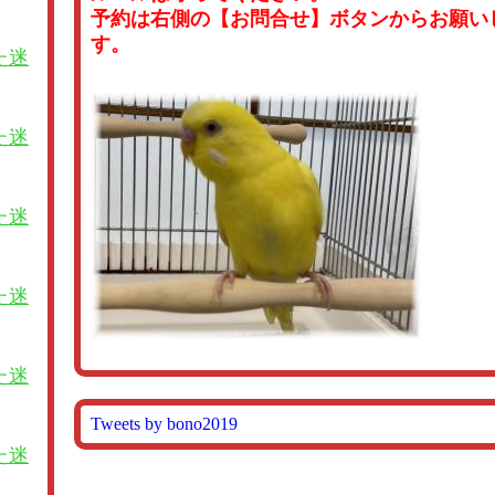
予約は右側の【お問合せ】ボタンからお願い
す。
た迷
た迷
た迷
た迷
た迷
Tweets by bono2019
た迷