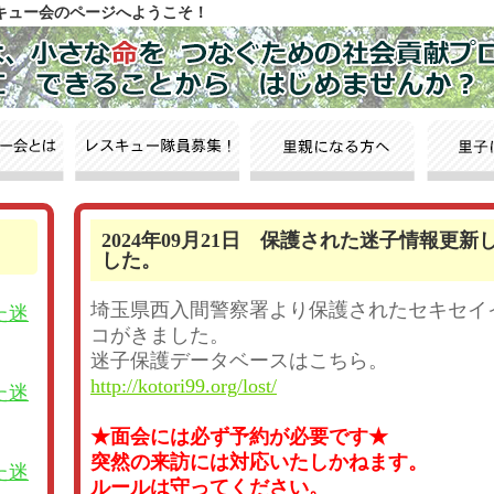
スキュー会のページへようこそ！
2024年09月21日 保護された迷子情報更新
した。
埼玉県西入間警察署より保護されたセキセイ
た迷
コがきました。
迷子保護データベースはこちら。
http://kotori99.org/lost/
た迷
★面会には必ず予約が必要です★
突然の来訪には対応いたしかねます。
た迷
ルールは守ってください。