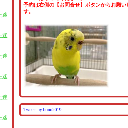
予約は右側の【お問合せ】ボタンからお願い
す。
た迷
た迷
た迷
た迷
た迷
Tweets by bono2019
た迷