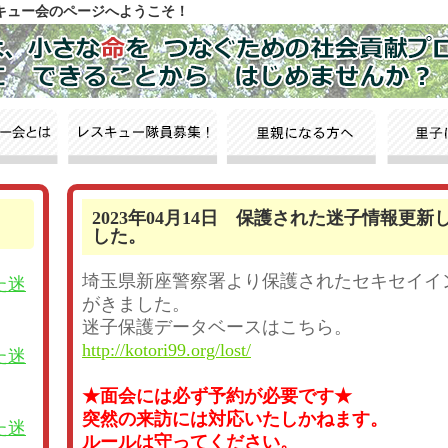
スキュー会のページへようこそ！
2023年04月14日 保護された迷子情報更新
した。
埼玉県新座警察署より保護されたセキセイイ
た迷
がきました。
迷子保護データベースはこちら。
http://kotori99.org/lost/
た迷
★面会には必ず予約が必要です★
突然の来訪には対応いたしかねます。
た迷
ルールは守ってください。